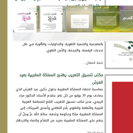
مجلة "اللسان العربي"
تتمة المقال...
أصدر مكتب تنسيق التعريب، التابع للمنظمة العربية للتربية
والثقافة والعلوم (ألكسو)، العدد السابعَ والثمانين من مجلة
"اللسان العربي"، ضامّا بين دفتيه باقة علمية ثرية من الدراسات
اللغوية والمعجمية والمصطلحية.
ويتضمن العدد 11 مادة علمية، جاءت في 380 صفحة، مرتبطة
بالمعجمية والتنمية اللغوية، والتداوليات، والهُوية في ظل
تحديات الرقمنة، والترجمة، والأمن اللغوي.
تتمة المقال...
مكتب تنسيق التعريب يهنئ المملكة المغربية بعيد
العرش
بمناسبة احتفاء المملكة المغربية بحلول ذكرى عيد العرش الذي
يصادف يوم 30 يوليو من كل عام، يتقدم الأستاذ الدكتور مراد
الريفي، مدير مكتب تنسيق التعريب، التابع للمنظمة العربية
للتربية والثقافة والعلوم، بأحر التهاني وأصدق التبريكات إلى
المملكة المغربية ملكا وحكومة وشعبا، سائلا الله عزّ وجلّ أن
ينعم على المملكة المغربية بمزيد من التقدّم والنماء والازدهار.
تتمة المقال...