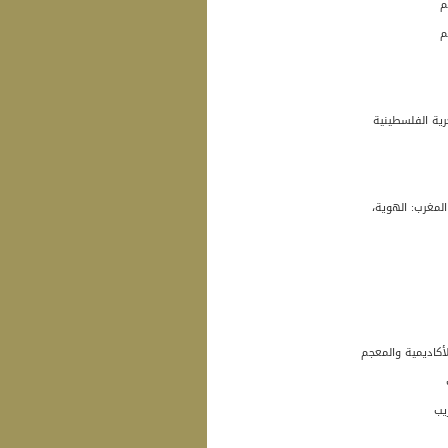
م
م
رية الفلسطينية
لمغرب: الهوية،
أكاديمية والمعجم
يب