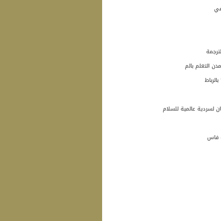
عي
دن التعلم بالم
الرباط
 لسردية عالمية للسلام
ة فاس