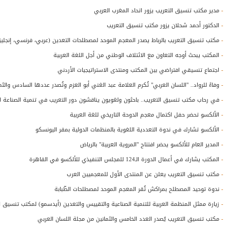
-
مدير مكتب تنسيق التعريب يزور اتحاد المغرب العربي
-
الدكتور أحمد شحلان يزور مكتب تنسيق التعريب
-
مكتب تنسيق التعريب بالرباط يصدر المعجم الموحد لمصطلحات التعدين (عربي، فرنسي، إنجليز
-
المكتب يبحث أوجه التعاون مع الائتلاف الوطني من أجل اللغة العربية
-
اجتماع تنسيقي افتراضي بين المكتب ومنتدى الاستراتيجيات الأردني
-
وفاءً للرواد.. "اللسان العربي" تُكرم العلامة عبد الغني أبو العزم وتُصدر عددها السادس والثم
-
في رحاب مكتب تنسيق التعريب.. باحثون ولغويون يناقشون دور التعريب في تنمية الصناعة ا
-
الألكسو تحضر حفل اكتمال معجم الدوحة التاريخي للغة العربية
-
الألكسو تشارك في ندوة التعددية اللغوية بالمنظمات الدولية بمقر اليونسكو
-
المدير العام للألكسو يحضر افتتاح "المروية العربية" بالرياض
-
المكتب يشارك في أعمال الدورة الـ124 للمجلس التنفيذي للألكسو في القاهرة
-
مكتب تنسيق التعريب يعلن عن المنتدى الأول للمعجميين العرب
-
ندوة توحيد المصطلح بمراكش تُقر المعجم الموحد لمصطلحات الطّبابة
-
زيارة ممثل المنظمة العربية للتنمية الصناعية والتقييس والتعدين (أيدسمو) لمكتب تنسيق الت
-
مكتب تنسيق التعريب يُصدر العدد الخامس والثمانين من مجلة اللسان العربي