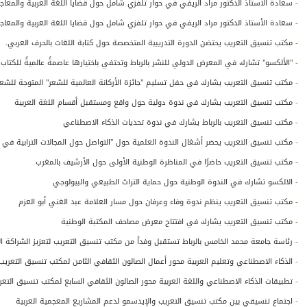
-
سعادة الأستاذ الدكتور مراد الريفي في حوار تلفزي شامل حول قضايا اللغة العربية والمعاج
-
سعادة الأستاذ الدكتور مراد الريفي في حوار تلفزي شامل حول قضايا اللغة العربية والمعاج
-
مكتب تنسيق التعريب يحتضن الدورة التدريبية المتخصصة حول كتابة اللغات بالحرف العربي.
-
"الألكسو" تشارك في المعرض الدولي للنشر بالرباط وتحتفي باختيارها عاصمةً عالميةً للكتاب
-
مكتب تنسيق التعريب يشارك في حفل تسليم "جائزة الأركانة العالمية للشعر" المتوجة للشع
-
مكتب تنسيق التعريب يشارك في ندوة دولية حول واقع ومستقبل أقسام اللغة العربية
-
مكتب تنسيق التعريب بالرباط يشارك في ندوة تحديات الذكاء الاصطناعي
-
مكتب تنسيق التعريب يحضر أشغال الندوة العلمية حول "التواصل حول المجالات الترابية في ا
-
مكتب تنسيق التعريب حاضرًا في المناظرة الوطنية الأولى حول الأرشيف بالمغرب
-
الالكسو تشارك في الندوة الوطنية حول حماية التراث الطبيعي والبيولوجي
-
مكتب تنسيق التعريب ينظم ندوة وفاء وعرفان حول مسار العلامة عبد الغني أبو العزم
-
مكتب تنسيق التعريب يشارك في افتتاح معرض مصاحف المكتبة الوطنية
-
رئاسة جامعة محمد الخامس بالرباط تستقبل وفداً من مكتب تنسيق التعريب لتعزيز الشراكة ال
-
الذكاء الاصطناعي وتعليم العربية محور أعمال الصالون الثقافي الثامن لمكتب تنسيق التعريب
-
تطبيقات الذكاء الاصطناعي واللغة العربية محور الصالون الثقافي السابع لمكتب تنسيق التعر
-
اجتماع تنسيقي بين مكتب تنسيق التعريب والإيدسمو لدعم المشاريع المعجمية العربية