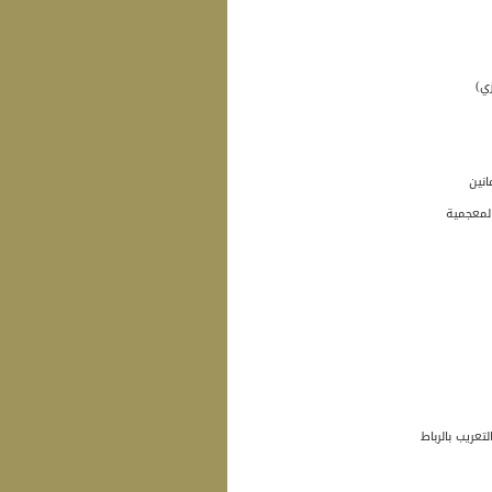
ي)
انين
لمعجمية
عريب بالرباط