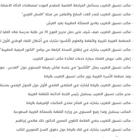
-
مكتب تنسيق التعريب يستكمل المراجعة العلمية للمعجم الموحد لمصطلحات الذكاء الاصطنا
-
مكتب تنسيق النعريب يُصدر العدد السابع والثمانين من مجلة "اللسان العربي"
-
مكتب تنسيق التعريب يهنئ المملكة المغربية بعيد العرش
-
مكتب تنسيق التعريب ضيف شرف على حفل تخريج الفوج 38 من طلبة مدرسة فهد العليا للترجمة
-
المنظمة العربية للتربية والثقافة والعلوم (ألكسو) تشارك في أشغال اللقاء الوطني الأول لم
-
مكتب تنسيق التعريب يشارك في إطلاق النسخة الرابعة من برنامج “الكنوز الحرفية المغربية” ب
-
إعلان طلب عروض لاقتناء سيارة خدمات لفائدة مكتب تنسيق التعريب
-
مكتب تنسيق التعريب يمثل "الألكسو" في جلسة نقاش رفيعة المستوى حول "القدس.. عنوان
-
وفد منظمة الأسرة العربية يزور مكتب تنسيق التعريب بالرباط
-
مكتب تنسيق التعريب بالرباط يُشارك في الملتقى العلمي الأول حول التحول الرقمي بمدين
-
مدير مكتب تنسيق التعريب يستقبل رئيس اللجنة الدائمة للثقافة العربية
-
مكتب تنسيق التعريب يشارك في افتتاح منتدى المكتبات الإفريقية بالرباط
-
المكتب يستقبل وفدا رفيع المستوى من وزارة الثقافة بالمملكة العربية السعودية
-
مكتب تنسيق التعريب ينعي العلامة اللغوي المصري الدكتور خالد فهمي إبراهيم
-
مكتب تنسيق التعريب يشارك في لقاء بالرباط حول حقوق النسخ التصويري للكتب