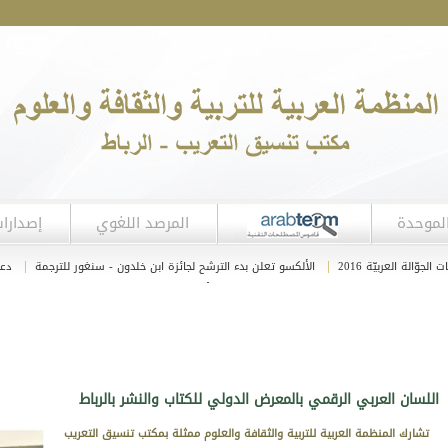
لموحدة
المرصد اللغوي
إصدارا
|
|
الة العربيّة 2016
الألكسو تعلن بدء الترشح لجائزة ابن خلدون - سنغور للترجمة
دعوة 
|
|
الأولى 2017
شَريطٌ تَعْرِيفيّ ِبَمشْرُوعٍ مُعْجَمِي
اللسان العربي الرقمي بالمعرض الدولي للكتاب والنشر بالرباط
تشارك المنظمة العربية للتربية والثقافة والعلوم ممثلة بمكتب تنسيق التعريب