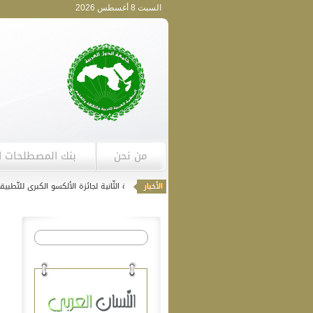
السبت 8 أغسطس 2026
من نحن
بنك المصطلحات ا
انطلاق استقبال التّرشّحات للدّورة الثّانية لجائزة الألكسو الكبرى للتّطبيقات الجوّ
|
إعلان التّرشح لجائزة الألكسو-الشارقة للدراسات اللغوية والمعجمية الدورة 