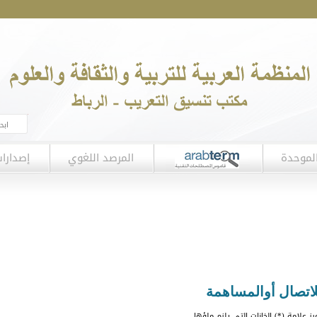
لموحدة
المرصد اللغوي
إصدارا
لاتصال أوالمساهمة
يز علامة (*) الخانات التي يلزم ملؤها