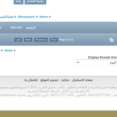
رئيسية المنتدى
بحث
Home
Discussions
قضايا المصط
المواضيع
REPLIES
S
Page 1 of 1
Last
Next
Previous
First
Home
Display threads from
-
-
-
صفحة الاستقبال
مذكرة
تصميم الموقع
للاتصال بنا
نظمة العربية للتربية و الثقافة و العلوم - مكتب تنسيق التعريب 2016 © جميع الحقوق محفوظة
82 زنقة واد زيز، أكدال - الرباط، المملكة المغربية
37772 (00212) - البريد الإلكتروني bca@arabization.org.ma