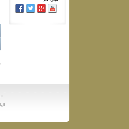
:
الم
الهاتف : 37772422(00212) - الفاكس : 426