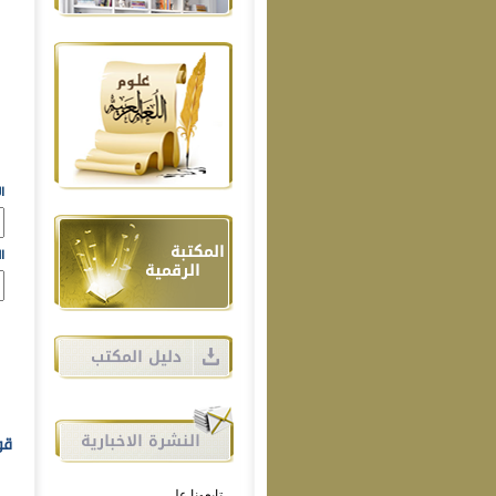
ا
ا
قو
تابعونا على