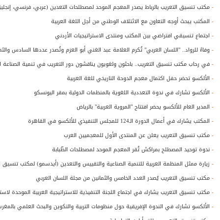
-
مكتب تنسيق التعريب بالرباط يصدر المعجم الموحد لمصطلحات التعدين (عربي، فرنسي، إنجليز
-
المكتب يبحث أوجه التعاون مع الائتلاف الوطني من أجل اللغة العربية
-
اجتماع تنسيقي افتراضي بين المكتب ومنتدى الاستراتيجيات الأردني
-
وفاءً للرواد.. "اللسان العربي" تُكرم العلامة عبد الغني أبو العزم وتُصدر عددها السادس والثم
-
في رحاب مكتب تنسيق التعريب.. باحثون ولغويون يناقشون دور التعريب في تنمية الصناعة ا
-
الألكسو تحضر حفل اكتمال معجم الدوحة التاريخي للغة العربية
-
الألكسو تشارك في ندوة التعددية اللغوية بالمنظمات الدولية بمقر اليونسكو
-
المدير العام للألكسو يحضر افتتاح "المروية العربية" بالرياض
-
المكتب يشارك في أعمال الدورة الـ124 للمجلس التنفيذي للألكسو في القاهرة
-
مكتب تنسيق التعريب يعلن عن المنتدى الأول للمعجميين العرب
-
ندوة توحيد المصطلح بمراكش تُقر المعجم الموحد لمصطلحات الطّبابة
-
زيارة ممثل المنظمة العربية للتنمية الصناعية والتقييس والتعدين (أيدسمو) لمكتب تنسيق الت
-
مكتب تنسيق التعريب يُصدر العدد الخامس والثمانين من مجلة اللسان العربي
-
مكتب تنسيق التعريب يشارك في اجتماع اللجنة التنفيذية للاستراتيجية العربية الموحدة لاست
-
الألكسو تشارك في الندوة الإفريقية حول منظومات التربية والتكوين والبحث العلمي بالمغرب