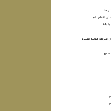
دن التعلم بالم
الرباط
 لسردية عالمية للسلام
ة فاس
م
م