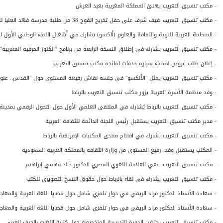
-
مكتب تنسيق التعريب يهنئ المملكة المغربية بعيد العرش
-
مكتب تنسيق التعريب ضيف شرف على حفل تخريج الفوج 38 من طلبة مدرسة فهد العليا للترجمة
-
المنظمة العربية للتربية والثقافة والعلوم (ألكسو) تشارك في أشغال اللقاء الوطني الأول لم
-
مكتب تنسيق التعريب يشارك في إطلاق النسخة الرابعة من برنامج “الكنوز الحرفية المغربية” ب
-
إعلان طلب عروض لاقتناء سيارة خدمات لفائدة مكتب تنسيق التعريب
-
مكتب تنسيق التعريب يمثل "الألكسو" في جلسة نقاش رفيعة المستوى حول "القدس.. عنوان
-
وفد منظمة الأسرة العربية يزور مكتب تنسيق التعريب بالرباط
-
مكتب تنسيق التعريب بالرباط يُشارك في الملتقى العلمي الأول حول التحول الرقمي بمدين
-
مدير مكتب تنسيق التعريب يستقبل رئيس اللجنة الدائمة للثقافة العربية
-
مكتب تنسيق التعريب يشارك في افتتاح منتدى المكتبات الإفريقية بالرباط
-
المكتب يستقبل وفدا رفيع المستوى من وزارة الثقافة بالمملكة العربية السعودية
-
مكتب تنسيق التعريب ينعي العلامة اللغوي المصري الدكتور خالد فهمي إبراهيم
-
مكتب تنسيق التعريب يشارك في لقاء بالرباط حول حقوق النسخ التصويري للكتب
-
سعادة الأستاذ الدكتور مراد الريفي في حوار تلفزي شامل حول قضايا اللغة العربية والمعاج
-
سعادة الأستاذ الدكتور مراد الريفي في حوار تلفزي شامل حول قضايا اللغة العربية والمعاج
-
مكتب تنسيق التعريب يحتضن الدورة التدريبية المتخصصة حول كتابة اللغات بالحرف العربي.