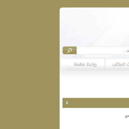
ت المكتب
روابط مهمة
عي