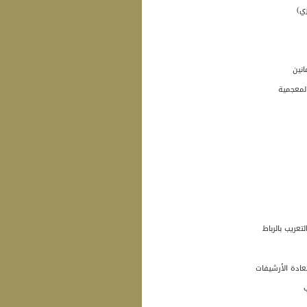
ي)
انين
لمعجمية
عريب بالرباط
عادة الأرشيفات