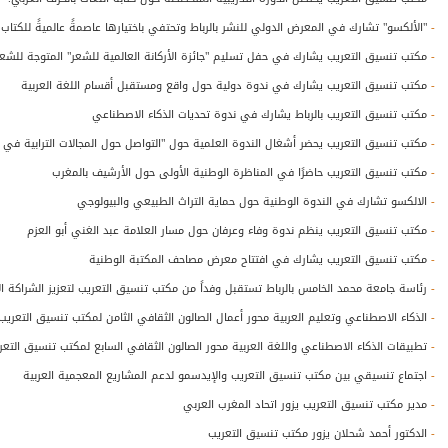
-
"الألكسو" تشارك في المعرض الدولي للنشر بالرباط وتحتفي باختيارها عاصمةً عالميةً للكتاب
-
مكتب تنسيق التعريب يشارك في حفل تسليم "جائزة الأركانة العالمية للشعر" المتوجة للشع
-
مكتب تنسيق التعريب يشارك في ندوة دولية حول واقع ومستقبل أقسام اللغة العربية
-
مكتب تنسيق التعريب بالرباط يشارك في ندوة تحديات الذكاء الاصطناعي
-
مكتب تنسيق التعريب يحضر أشغال الندوة العلمية حول "التواصل حول المجالات الترابية في ا
-
مكتب تنسيق التعريب حاضرًا في المناظرة الوطنية الأولى حول الأرشيف بالمغرب
-
الالكسو تشارك في الندوة الوطنية حول حماية التراث الطبيعي والبيولوجي
-
مكتب تنسيق التعريب ينظم ندوة وفاء وعرفان حول مسار العلامة عبد الغني أبو العزم
-
مكتب تنسيق التعريب يشارك في افتتاح معرض مصاحف المكتبة الوطنية
-
رئاسة جامعة محمد الخامس بالرباط تستقبل وفداً من مكتب تنسيق التعريب لتعزيز الشراكة ال
-
الذكاء الاصطناعي وتعليم العربية محور أعمال الصالون الثقافي الثامن لمكتب تنسيق التعريب
-
تطبيقات الذكاء الاصطناعي واللغة العربية محور الصالون الثقافي السابع لمكتب تنسيق التعر
-
اجتماع تنسيقي بين مكتب تنسيق التعريب والإيدسمو لدعم المشاريع المعجمية العربية
-
مدير مكتب تنسيق التعريب يزور اتحاد المغرب العربي
-
الدكتور أحمد شحلان يزور مكتب تنسيق التعريب