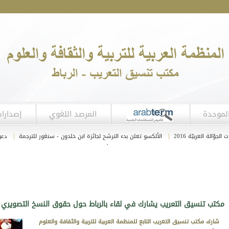
لموحدة
المرصد اللغوي
إصدارا
|
|
ة العربيّة 2016
الألكسو تعلن بدء الترشح لجائزة ابن خلدون - سنغور للترجمة
دعوة ل
|
|
ولى 2017
شَريطٌ تَعْرِيفيّ ِبَمشْرُوعٍ مُعْجَمِي
مكتب تنسيق التعريب يشارك في لقاء بالرباط حول حقوق النسخ التصويري 
شارك مكتب تنسيق التعريب التابع للمنظمة العربية للتربية والثقافة والعلوم