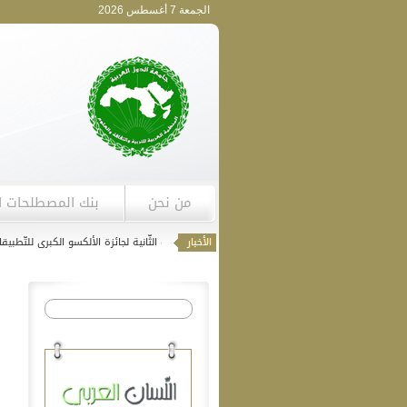
الجمعة 7 أغسطس 2026
من نحن
بنك المصطلحات ا
انطلاق استقبال التّرشّحات للدّورة الثّانية لجائزة الألكسو الكبرى للتّطبيقات الجوّال
إعلان التّرشح لجائزة الألكسو-الشارقة للدراسات اللغوية والمعجمية الدورة الأ