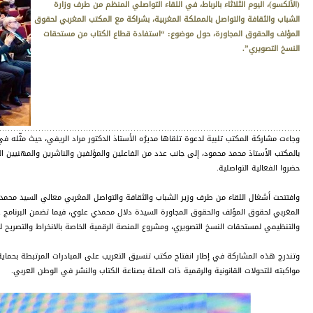
(الألكسو)، اليوم الثلاثاء بالرباط، في اللقاء التواصلي المنظم من طرف وزارة
الشباب والثقافة والتواصل بالمملكة المغربية، بشراكة مع المكتب المغربي لحقوق
المؤلف والحقوق المجاورة، حول موضوع: “استفادة قطاع الكتاب من مستحقات
النسخ التصويري”.
وجاءت مشاركة المكتب تلبية لدعوة تلقاها مديرُه الأستاذ الدكتور مراد الريفي، حيث مثّله 
بالمكتب الأستاذ محمد محمود، إلى جانب عدد من الفاعلين والمؤلفين والناشرين والمهنيين ا
حضروا الفعالية التواصلية.
وافتتحت أشغال اللقاء من طرف وزير الشباب والثقافة والتواصل المغربي معالي السيد محمد
المغربي لحقوق المؤلف والحقوق المجاورة السيدة دلال محمدي علوي، فيما تضمن البرنامج ع
والتنظيمي لمستحقات النسخ التصويري، ومشروع المنصة الرقمية الخاصة بالانخراط والتصريح ل
وتندرج هذه المشاركة في إطار انفتاح مكتب تنسيق التعريب على المبادرات المرتبطة بحماية 
مواكبته للتحولات القانونية والرقمية ذات الصلة بصناعة الكتاب والنشر في الوطن العربي.