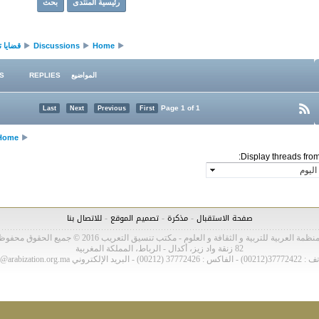
رئيسية المنتدى
بحث
Home
Discussions
قضايا ت
المواضيع
REPLIES
S
Page 1 of 1
Last
Next
Previous
First
Home
Display threads from
-
-
-
صفحة الاستقبال
مذكرة
تصميم الموقع
للاتصال بنا
نظمة العربية للتربية و الثقافة و العلوم - مكتب تنسيق التعريب 2016 © جميع الحقوق محفوظة
82 زنقة واد زيز، أكدال - الرباط، المملكة المغربية
37772 (00212) - البريد الإلكتروني bca@arabization.org.ma