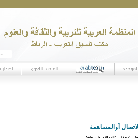
لموحدة
المرصد اللغوي
إصدارا
لاتصال أوالمساهمة
يز علامة (*) الخانات التي يلزم ملؤها