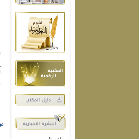
ا
ا
قو
تابعونا على