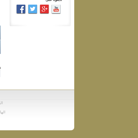
:
الم
الهاتف : 37772422(00212) - الفاكس : 426